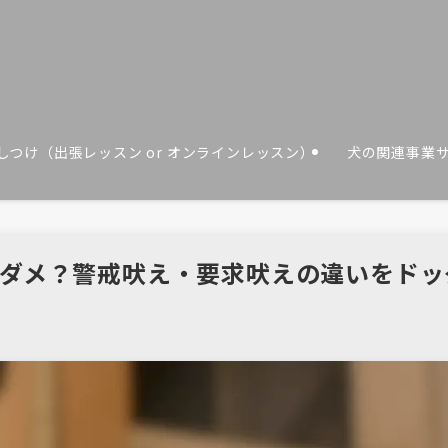
しつけ（出張レッスン or オンラインレッスン）
犬の関連事業
ダメ？警戒吠え・要求吠えの違いをドッ