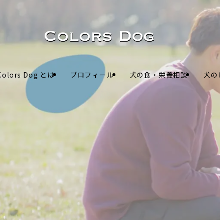
Colors Dog とは
プロフィール
犬の食・栄養相談
犬の