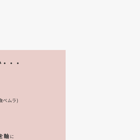
か・・・
食べムラ)
を軸
に